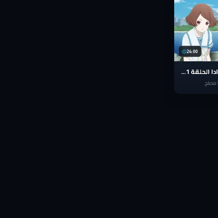
24:00
انمي إعادة تهيئة ساغرادا الحلقة 1 مدبلج عربي Sakurada Reset