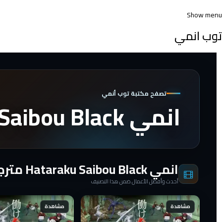
Show menu
توب انمي
تصفح مكتبة توب أنمي
انمي Hataraku Saibou Black مترجم
انمي Hataraku Saibou Black مترجم
أحدث وأفضل الأعمال ضمن هذا التصنيف
مشاهدة
مشاهدة