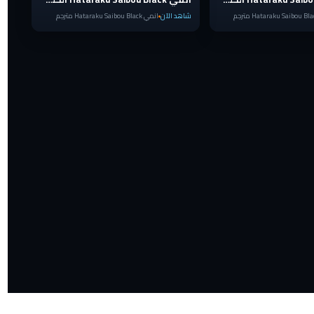
شاهد الآن
انمي Hataraku Saibou Black مترجم